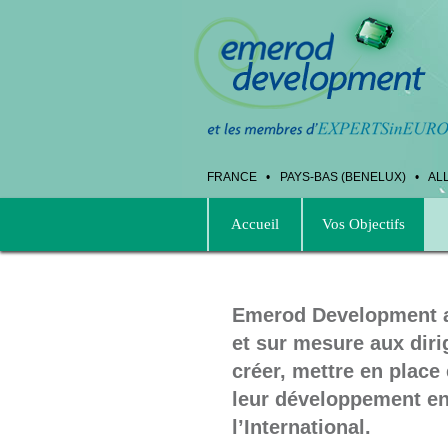
FRANCE
•
PAYS-BAS (BENELUX
) •
AL
Accueil
Vos Objectifs
Emerod Development ap
et sur mesure aux dir
créer, mettre en place 
leur développement en
l’International.