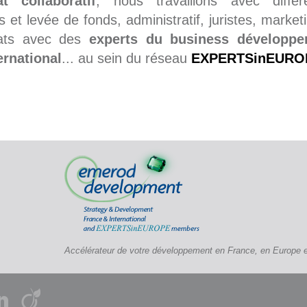
at collaboratif
, nous travaillons avec différ
es et levée de fonds, administratif, juristes, marke
riats avec des
experts du business développe
ternational
... au sein du réseau
EXPERTSinEURO
Accélérateur de votre développement en France, en Europe et 