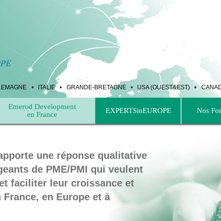
LEMAGNE
•
ITALIE
•
GRANDE-BRETAGNE
•
USA (OUEST&EST)
•
CANA
Emerod Development
EXPERTSinEUROPE
Nos Fo
en France
porte une réponse qualitative
igeants de PME/PMI qui veulent
et faciliter leur croissance et
 France, en Europe et à