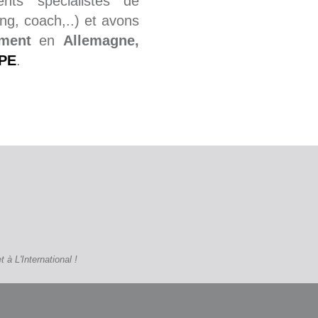
ents spécialistes de
ting, coach,..) et avons
ment
en
Allemagne,
PE
.
à L'International !