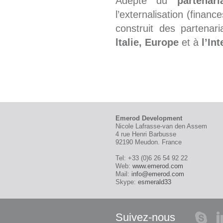
Adepte du
partenari
l’externalisation (financ
construit des partena
ltalie, Europe
et à
l’In
Emerod Development
Nicole
Lafrasse-van den Assem
4 rue Henri Barbusse
92190
Meudon
.
France
Tel:
+33 (0)6 26 54 92 22
Web:
www.emerod.com
Mail:
info@emerod.com
Skype:
esmerald33
Suivez-nous